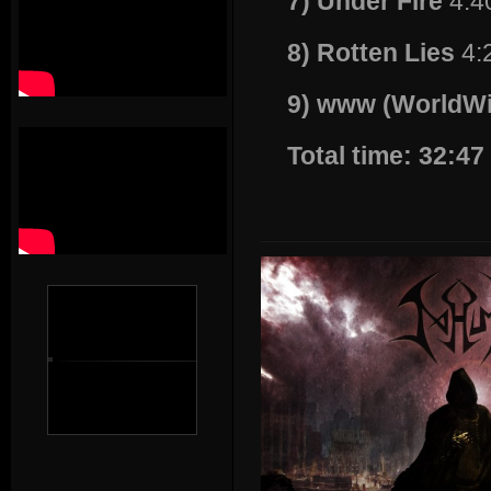
7) Under Fire
4:4
8) Rotten Lies
4:
9) www (WorldW
Total time: 32:47