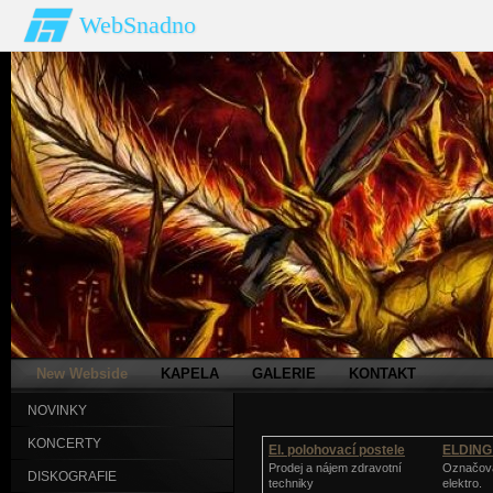
WebSnadno
New Webside
KAPELA
GALERIE
KONTAKT
NOVINKY
KONCERTY
El. polohovací postele
ELDING 
Prodej a nájem zdravotní
Označova
DISKOGRAFIE
techniky
elektro.